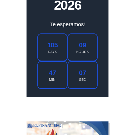
202
6
Te esperamos!
105
09
DAYS
HOURS
47
06
MIN
SEC